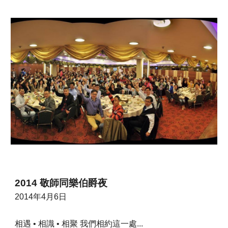
2014 敬師同樂伯爵夜
201
4
年
4
月
6
日
相遇 • 相識 • 相聚 我們相約這一處... 