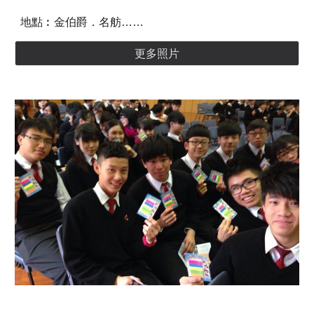
地點︰金伯爵．名舫……
更多照片