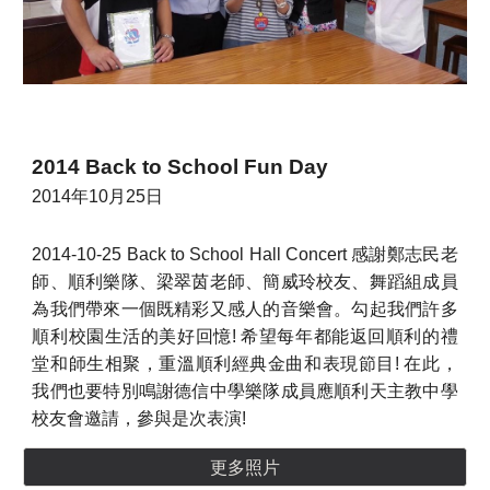
201
4
Back to School Fun Day
201
4
年1
0
月
25
日
2014-10-25 Back to School Hall Concert 感謝鄭志民老
師、順利樂隊、梁翠茵老師、簡威玲校友、舞蹈組成員
為我們帶來一個既精彩又感人的音樂會。勾起我們許多
順利校園生活的美好回憶! 希望每年都能返回順利的禮
堂和師生相聚，重溫順利經典金曲和表現節目! 在此，
我們也要特別鳴謝德信中學樂隊成員應順利天主教中學
校友會邀請，參與是次表演!
更多照片